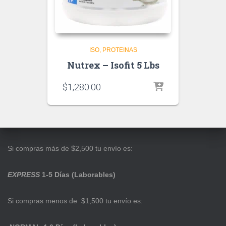
ISO
PROTEINAS
Nutrex – Isofit 5 Lbs
$
1,280.00
Si compras más de $2,500 tu envío es:
EXPRESS
1-5 Días (Laborables)
Si compras menos de $1,500 tu envío es: