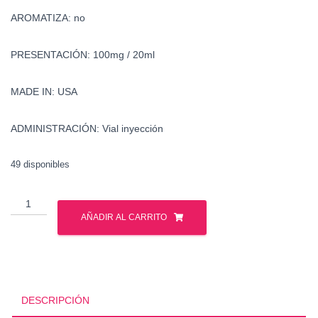
AROMATIZA: no
PRESENTACIÓN: 100mg / 20ml
MADE IN: USA
ADMINISTRACIÓN: Vial inyección
49 disponibles
Drostanolona
-
AÑADIR AL CARRITO
Masteron
-
British
Dragon
cantidad
DESCRIPCIÓN