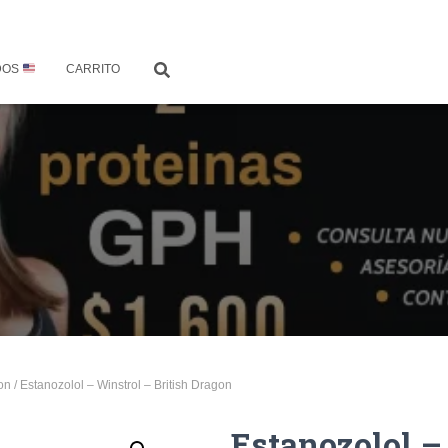
DOS
CARRITO
on
/ Estanozolol – Winstrol – British Dragon
Estanozolol –