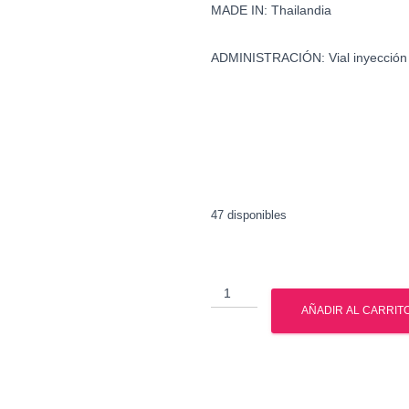
MADE IN: Thailandia
ADMINISTRACIÓN: Vial inyección
47 disponibles
Estanozolol
-
AÑADIR AL CARRIT
Winstrol
-
British
Dragon