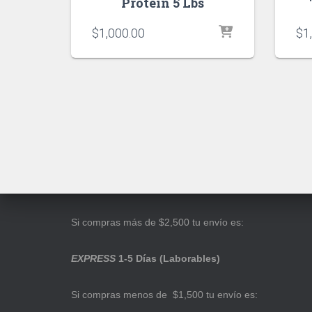
Protein 5 Lbs
$
1,000.00
$
1
Si compras más de $2,500 tu envío es:
EXPRESS
1-5 Días (Laborables)
Si compras menos de $1,500 tu envío es: