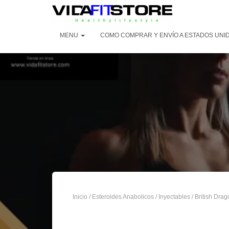
MENU
COMO COMPRAR Y ENVÍO A ESTADOS UNI
Inicio
/
Esteroides Anabolicos
/
Inyectables
/
British Drag