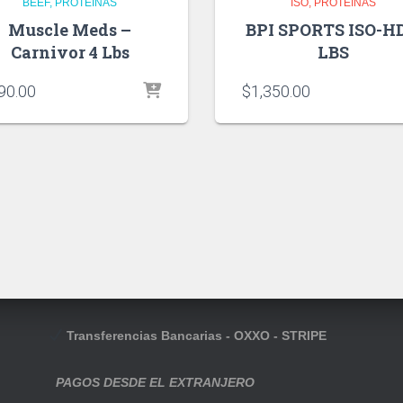
BEEF
PROTEINAS
ISO
PROTEINAS
Muscle Meds –
BPI SPORTS ISO-HD
Carnivor 4 Lbs
LBS
90.00
$
1,350.00
Transferencias Bancarias - OXXO - STRIPE
PAGOS DESDE EL EXTRANJERO