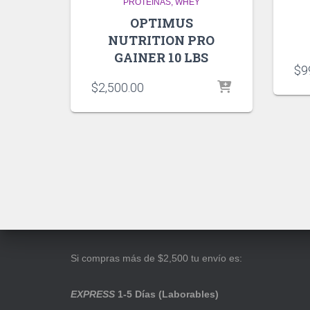
PROTEINAS
WHEY
OPTIMUS
NUTRITION PRO
GAINER 10 LBS
$
9
$
2,500.00
Si compras más de $2,500 tu envío es:
EXPRESS
1-5 Días (Laborables)