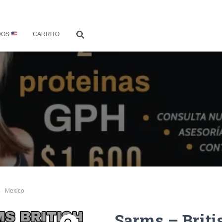
DOS
CARRITO
 – Mexico
Sarms – Brit