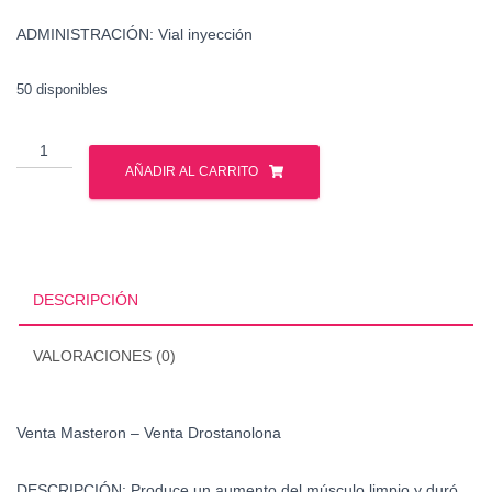
ADMINISTRACIÓN: Vial inyección
50 disponibles
Venta
Masteron
AÑADIR AL CARRITO
-
Venta
Drostanolona
cantidad
DESCRIPCIÓN
VALORACIONES (0)
Venta Masteron – Venta Drostanolona
DESCRIPCIÓN: Produce un aumento del músculo limpio y duró