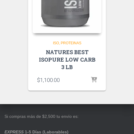
ISO
PROTEINAS
NATURES BEST
ISOPURE LOW CARB
3 LB
$
1,100.00
Si compras más de $2,500 tu envío es:
EXPRESS
1-5 Días (Laborables)