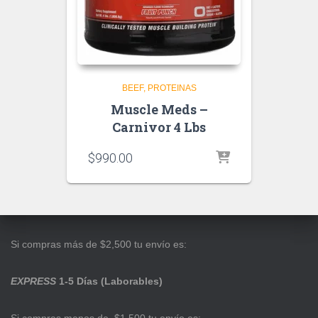
BEEF
PROTEINAS
Muscle Meds –
Carnivor 4 Lbs
$
990.00
Si compras más de $2,500 tu envío es:
EXPRESS
1-5 Días (Laborables)